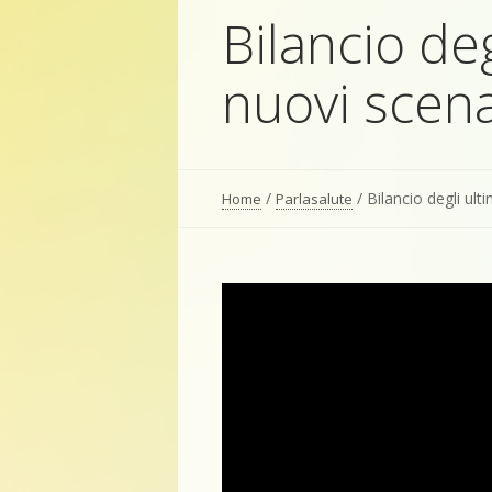
Bilancio degl
nuovi scena
/
/
Bilancio degli ult
Home
Parlasalute